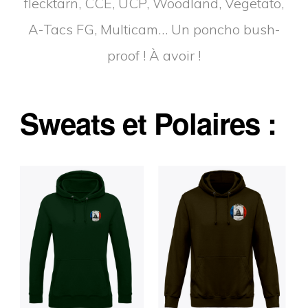
flecktarn, CCE, UCP, Woodland, Vegetato,
A-Tacs FG, Multicam… Un poncho bush-
proof ! À avoir !
Sweats et Polaires :