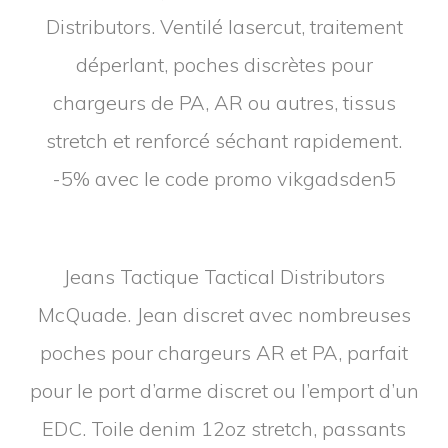
McQuade. Jean discret avec nombreuses
poches pour chargeurs AR et PA, parfait
pour le port d’arme discret ou l’emport d’un
EDC. Toile denim 12oz stretch, passants
de ceinture renforcés de 57mm, poche
avant renforcée pour port d’un couteau
pliant. -5% avec le code promo
vikgadsden5
© 2026
Vik GN | Survik.fr
WordPress Theme by
RichWP