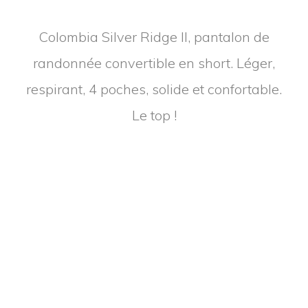
Colombia Silver Ridge II, pantalon de
randonnée convertible en short. Léger,
respirant, 4 poches, solide et confortable.
Le top !
Pantalon Tactical Distributors Carlos Ray
2.1, pantalon tactique au look discret et
civil. Poches pour chargeurs, poche
secrète, tissu stretch, genoux articulés,
coutures et passants renforcés. -5% avec