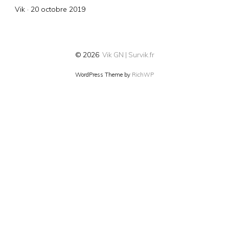
Posted
Vik ·
20 octobre 2019
on
© 2026
Vik GN | Survik.fr
WordPress Theme by
RichWP